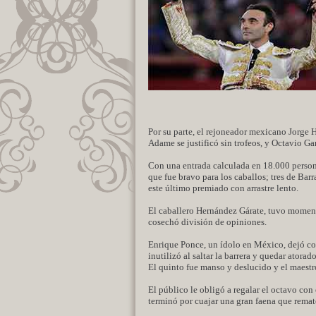
Por su parte, el rejoneador mexicano Jorge 
Adame se justificó sin trofeos, y Octavio Ga
Con una entrada calculada en 18.000 persona
que fue bravo para los caballos; tres de Bar
este último premiado con arrastre lento.
El caballero Hernández Gárate, tuvo momento
cosechó división de opiniones.
Enrique Ponce, un ídolo en México, dejó con
inutilizó al saltar la barrera y quedar atora
El quinto fue manso y deslucido y el maestro
El público le obligó a regalar el octavo con 
terminó por cuajar una gran faena que remató