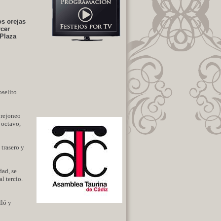
os orejas
rcer
 Plaza
oselito
 rejoneo
 octavo,
trasero y
dad, se
l tercio.
lló y