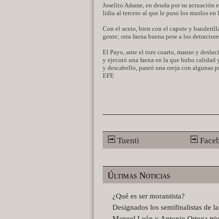
Joselito Adame, en deuda por su actuación e
lidia al tercero al que le puso los muslos e
Con el sexto, bien con el capote y banderill
gente; otra faena buena pese a los detracto
El Payo, ante el toro cuarto, manso y desluci
y ejecutó una faena en la que hubo calidad 
y descabello, paseó una oreja con algunas pr
EFE
Tuenti
Face
Últimas Noticias
¿Qué es ser morantista?
Designados los semifinalistas de l
Manuel León y Antonio Ortega tri