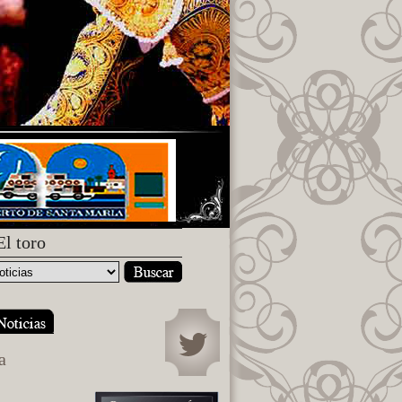
El toro
a