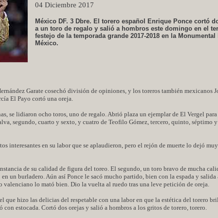
04 Diciembre 2017
México DF. 3 Dbre. El torero español Enrique Ponce cortó d
a un toro de regalo y salió a hombros este domingo en el te
festejo de la temporada grande 2017-2018 en la Monumental
México.
Hernández Garate cosechó división de opiniones, y los toreros también mexicanos J
rcía El Payo cortó una oreja.
s, se lidiaron ocho toros, uno de regalo. Abrió plaza un ejemplar de El Vergel para
ralva, segundo, cuarto y sexto, y cuatro de Teofilo Gómez, tercero, quinto, séptimo y
s interesantes en su labor que se aplaudieron, pero el rejón de muerte lo dejó muy 
stancia de su calidad de figura del toreo. El segundo, un toro bravo de mucha cali
do en un burladero. Aún así Ponce le sacó mucho partido, bien con la espada y salida a
 valenciano lo mató bien. Dio la vuelta al ruedo tras una leve petición de oreja.
el que hizo las delicias del respetable con una labor en que la estética del torero bri
 con estocada. Cortó dos orejas y salió a hombros a los gritos de torero, torero.