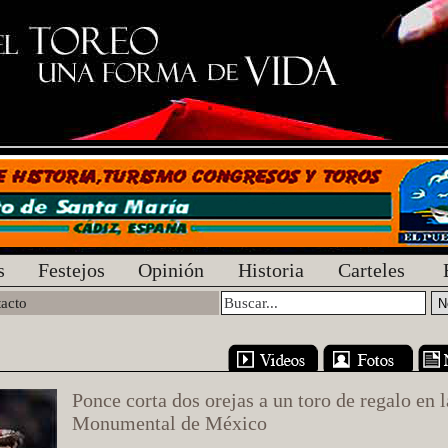
s
Festejos
Opinión
Historia
Carteles
acto
Ponce corta dos orejas a un toro de regalo en l
Monumental de México