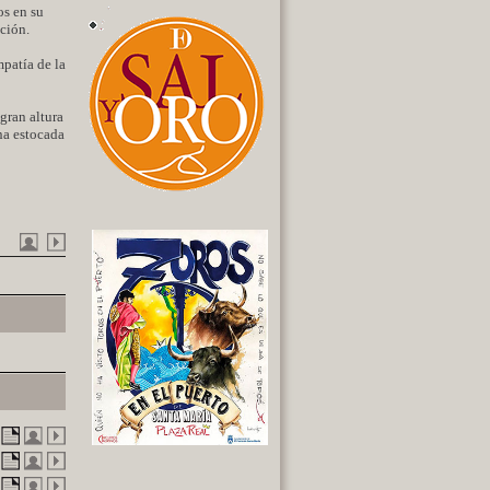
os en su
ación.
mpatía de la
 gran altura
na estocada