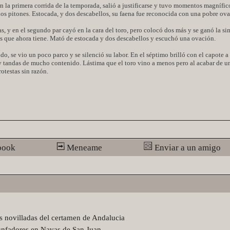
n la primera corrida de la temporada, salió a justificarse y tuvo momentos magnífic
n los pitones. Estocada, y dos descabellos, su faena fue reconocida con una pobre ov
as, y en el segundo par cayó en la cara del toro, pero colocó dos más y se ganó la si
res que ahora tiene. Mató de estocada y dos descabellos y escuchó una ovación.
do, se vio un poco parco y se silenció su labor. En el séptimo brilló con el capote a
y tandas de mucho contenido. Lástima que el toro vino a menos pero al acabar de u
otestas sin razón.
book
Meneame
Enviar a un amigo
as novilladas del certamen de Andalucia
unfadores en Navas de San Juan