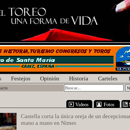
s
Festejos
Opinión
Historia
Carteles
acto
Castella corta la única oreja de un decepciona
mano a mano en Nimes