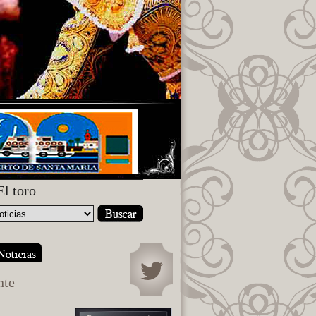
El toro
nte