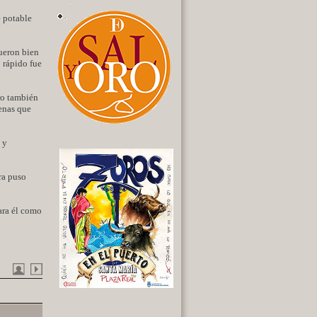
e potable
fueron bien
 rápido fue
ro también
aenas que
 y
ra puso
para él como