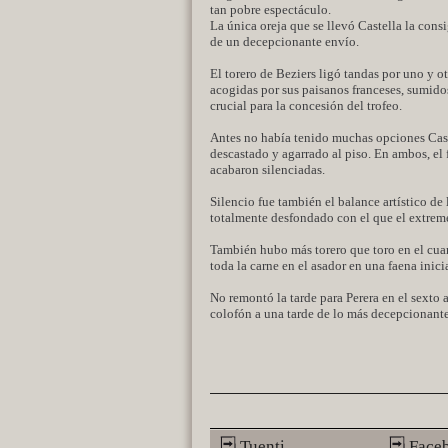
tan pobre espectáculo.
La única oreja que se llevó Castella la cons
de un decepcionante envío.
El torero de Beziers ligó tandas por uno y o
acogidas por sus paisanos franceses, sumido
crucial para la concesión del trofeo.
Antes no había tenido muchas opciones Caste
descastado y agarrado al piso. En ambos, el 
acabaron silenciadas.
Silencio fue también el balance artístico d
totalmente desfondado con el que el extrem
También hubo más torero que toro en el cuar
toda la carne en el asador en una faena inic
No remontó la tarde para Perera en el sexto a
colofón a una tarde de lo más decepcionant
Tuenti
Face