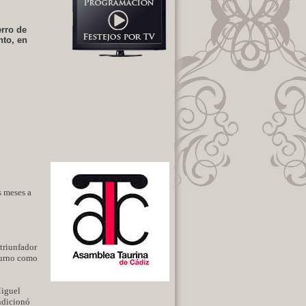
erro de
nto, en
s meses a
triunfador
 turno como
Miguel
ondicionó