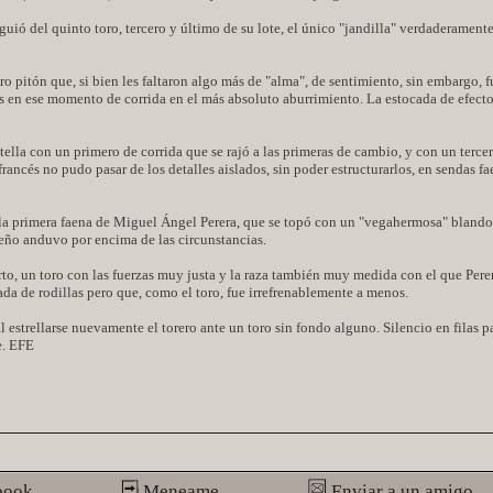
iguió del quinto toro, tercero y último de su lote, el único "jandilla" verdaderament
tro pitón que, si bien les faltaron algo más de "alma", de sentimiento, sin embargo, 
s en ese momento de corrida en el más absoluto aburrimiento. La estocada de efecto
lla con un primero de corrida que se rajó a las primeras de cambio, y con un terce
francés no pudo pasar de los detalles aislados, sin poder estructurarlos, en sendas f
e la primera faena de Miguel Ángel Perera, que se topó con un "vegahermosa" blando
eño anduvo por encima de las circunstancias.
to, un toro con las fuerzas muy justa y la raza también muy medida con el que Pere
iada de rodillas pero que, como el toro, fue irrefrenablemente a menos.
l estrellarse nuevamente el torero ante un toro sin fondo alguno. Silencio en filas 
e. EFE
book
Meneame
Enviar a un amigo