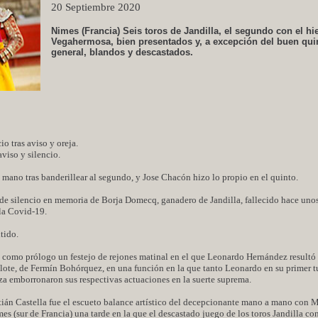
20 Septiembre 2020
Nimes (Francia) Seis toros de Jandilla, el segundo con el hi
Vegahermosa, bien presentados y, a excepción del buen qui
general, blandos y descastados.
io tras aviso y oreja.
aviso y silencio.
 mano tras banderillear al segundo, y Jose Chacón hizo lo propio en el quinto.
o de silencio en memoria de Borja Domecq, ganadero de Jandilla, fallecido hace uno
la Covid-19.
itido.
 como prólogo un festejo de rejones matinal en el que Leonardo Hernández resultó 
su lote, de Fermín Bohórquez, en una función en la que tanto Leonardo en su primer
 emborronaron sus respectivas actuaciones en la suerte suprema.
astián Castella fue el escueto balance artístico del decepcionante mano a mano con 
s (sur de Francia) una tarde en la que el descastado juego de los toros Jandilla c