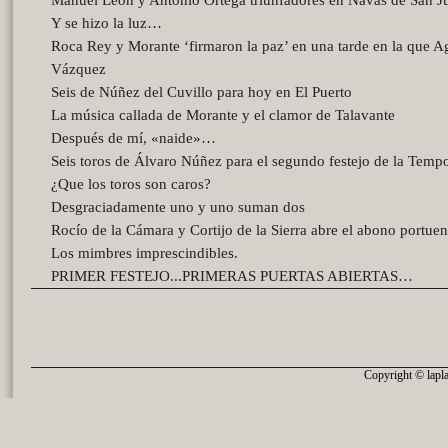
Manuel León y Antonio Ortega triunfadores en Navas de San J
Y se hizo la luz…
Roca Rey y Morante ‘firmaron la paz’ en una tarde en la que A
Vázquez
Seis de Núñez del Cuvillo para hoy en El Puerto
La música callada de Morante y el clamor de Talavante
Después de mí, «naide»…
Seis toros de Álvaro Núñez para el segundo festejo de la Temp
¿Que los toros son caros?
Desgraciadamente uno y uno suman dos
Rocío de la Cámara y Cortijo de la Sierra abre el abono portue
Los mimbres imprescindibles.
PRIMER FESTEJO...PRIMERAS PUERTAS ABIERTAS…
Copyright © lapla