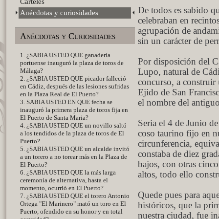
Carteles
De todos es sabido que
Anécdotas y curiosidades
celebraban en recinto
agrupación de andami
Anécdotas y Curiosidades
sin un carácter de pe
1. ¿SABIA USTED QUE ganadería
Por disposición del C
portuense inauguró la plaza de toros de
Málaga?
Lupo, natural de Cádi
2. ¿SABIA USTED QUE picador falleció
concurso, a construir
en Cádiz, después de las lesiones sufridas
Ejido de San Francisc
en la Plaza Real de El Puerto?
el nombre del antigu
3. SABIA USTED EN QUE fecha se
inauguró la primera plaza de toros fija en
El Puerto de Santa Maria?
Seria el 4 de Junio d
4. ¿SABIA USTED QUE un novillo saltó
coso taurino fijo en 
a los tendidos de la plaza de toros de El
Puerto?
circunferencia, equiv
5. ¿SABIA USTED QUE un alcalde invitó
constaba de diez grada
a un torero a no torear más en la Plaza de
bajos, con otras cinc
El Puerto?
6. ¿SABIA USTED QUE la más larga
altos, todo ello const
ceremonia de alternativa, hasta el
momento, ocurrió en El Puerto?
Quede pues para aque
7. ¿SABIA USTED QUE el torero Antonio
Ortega "El Marinero" mató un toro en El
históricos, que la pri
Puerto, ofendido en su honor y en total
nuestra ciudad, fue i