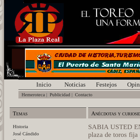
Inicio
Noticias
Festejos
Opin
Hemeroteca
|
Publicidad
|
Contacto
Temas
Anécdotas y curiosi
SABIA USTED EN Q
Historia
plaza de toros fij
José Cándido